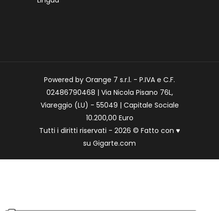
Powered by Orange 7 s.r.l. - P.IVA e C.F.
02486790468 | Via Nicola Pisano 76L,
Viareggio (LU) - 55049 | Capitale Sociale
10.200,00 Euro
Tutti i diritti riservati - 2026 © Fatto con
♥
su
Gigarte.com
Le tue preferenze relative alla privacy